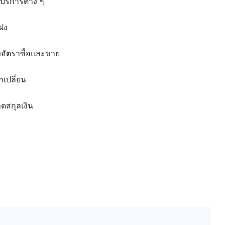
้บริการต่าง ๆ
ฝง
งอัตราซื้อและขาย
เปลี่ยน
ดสกุลเงิน