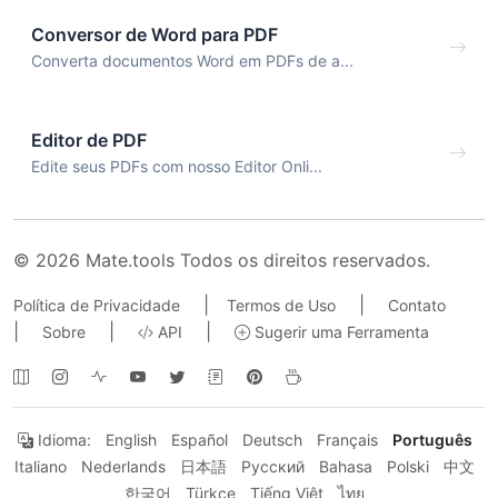
Conversor de Word para PDF
Converta documentos Word em PDFs de a...
Editor de PDF
Edite seus PDFs com nosso Editor Onli...
© 2026 Mate.tools Todos os direitos reservados.
|
|
Política de Privacidade
Termos de Uso
Contato
|
|
|
Sobre
API
Sugerir uma Ferramenta
Idioma:
English
Español
Deutsch
Français
Português
Italiano
Nederlands
日本語
Русский
Bahasa
Polski
中文
한국어
Türkçe
Tiếng Việt
ไทย