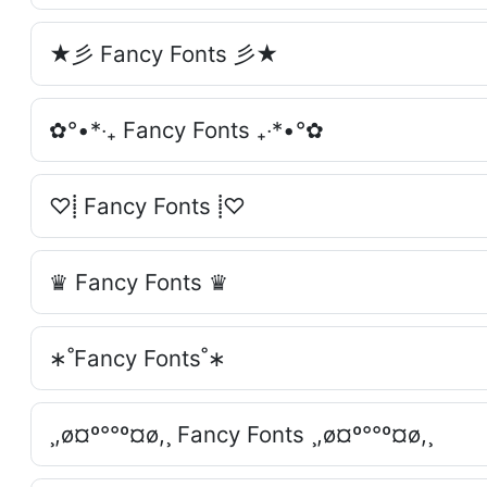
★彡 Fancy Fonts 彡★
✿°•*‧₊ Fancy Fonts ₊‧*•°✿
♡⸽ Fancy Fonts ⸽♡
♛ Fancy Fonts ♛
∗˚Fancy Fonts˚∗
¸,ø¤º°°º¤ø,¸ Fancy Fonts ¸,ø¤º°°º¤ø,¸