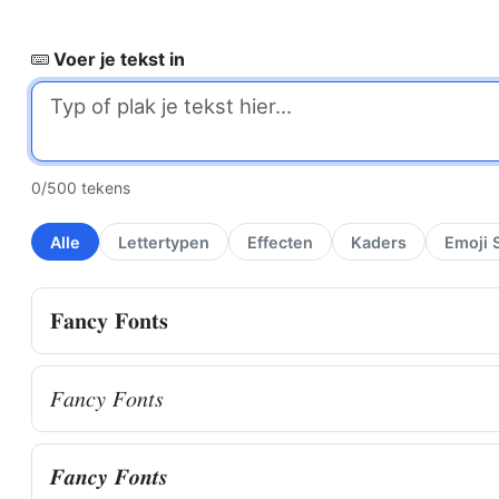
Voer je tekst in
0
/500 tekens
Alle
Lettertypen
Effecten
Kaders
Emoji S
𝐅𝐚𝐧𝐜𝐲 𝐅𝐨𝐧𝐭𝐬
𝐹𝑎𝑛𝑐𝑦 𝐹𝑜𝑛𝑡𝑠
𝑭𝒂𝒏𝒄𝒚 𝑭𝒐𝒏𝒕𝒔