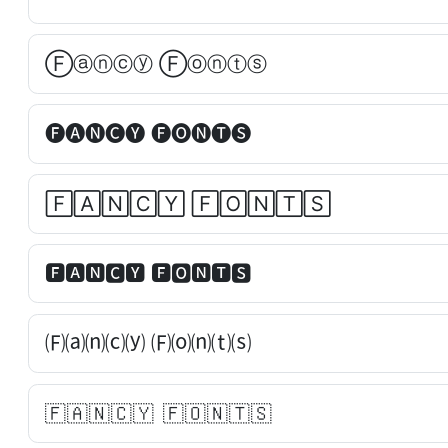
Ⓕⓐⓝⓒⓨ Ⓕⓞⓝⓣⓢ
🅕🅐🅝🅒🅨 🅕🅞🅝🅣🅢
🄵🄰🄽🄲🅈 🄵🄾🄽🅃🅂
🅵🅰🅽🅲🆈 🅵🅾🅽🆃🆂
🄕⒜⒩⒞⒴ 🄕⒪⒩⒯⒮
🇫 🇦 🇳 🇨 🇾 🇫 🇴 🇳 🇹 🇸