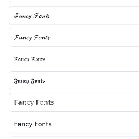
ℱ𝒶𝓃𝒸𝓎 ℱℴ𝓃𝓉𝓈
𝓕𝓪𝓷𝓬𝔂 𝓕𝓸𝓷𝓽𝓼
𝔉𝔞𝔫𝔠𝔶 𝔉𝔬𝔫𝔱𝔰
𝕱𝖆𝖓𝖈𝖞 𝕱𝖔𝖓𝖙𝖘
𝔽𝕒𝕟𝕔𝕪 𝔽𝕠𝕟𝕥𝕤
𝖥𝖺𝗇𝖼𝗒 𝖥𝗈𝗇𝗍𝗌