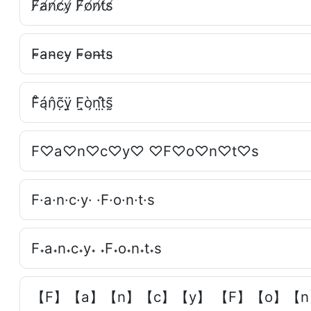
F̸a̸n̸c̸y̸ F̸o̸n̸t̸s̸
F̴a̴n̴c̴y̴ F̴o̴n̴t̴s̴
F̀̊á̖n̗̂c̣̃ÿ̤ F̖̱ò̗ṇ́t̤̂s̰̃
F♡a♡n♡c♡y♡ ♡F♡o♡n♡t♡s
F·a·n·c·y· ·F·o·n·t·s
F˖a˖n˖c˖y˖ ˖F˖o˖n˖t˖s
【F】【a】【n】【c】【y】 【F】【o】【n