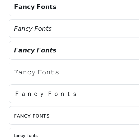
𝗙𝗮𝗻𝗰𝘆 𝗙𝗼𝗻𝘁𝘀
𝘍𝘢𝘯𝘤𝘺 𝘍𝘰𝘯𝘵𝘴
𝙁𝙖𝙣𝙘𝙮 𝙁𝙤𝙣𝙩𝙨
𝙵𝚊𝚗𝚌𝚢 𝙵𝚘𝚗𝚝𝚜
Ｆａｎｃｙ Ｆｏｎｔｓ
ꜰᴀɴᴄʏ ꜰᴏɴᴛs
ᶠᵃⁿᶜʸ ᶠᵒⁿᵗˢ