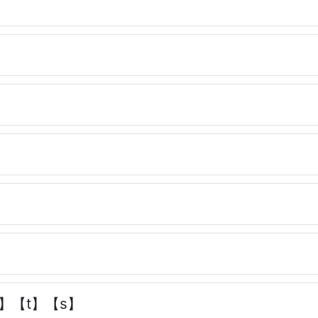
】【t】【s】