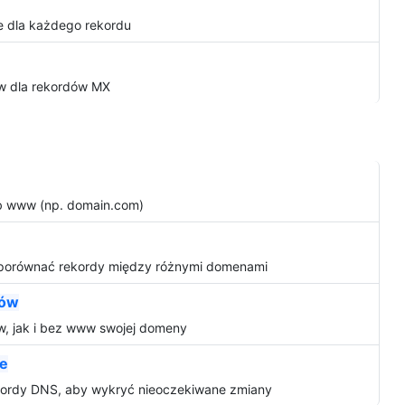
e dla każdego rekordu
ów dla rekordów MX
ub www (np. domain.com)
y porównać rekordy między różnymi domenami
mów
, jak i bez www swojej domeny
ie
kordy DNS, aby wykryć nieoczekiwane zmiany