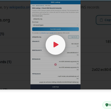
Watch Video
W