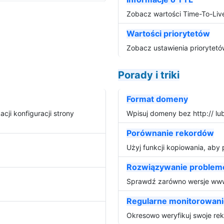
Zobacz wartości Time-To-Liv
Wartości priorytetów
Zobacz ustawienia priorytet
Porady i triki
Format domeny
cji konfiguracji strony
Wpisuj domeny bez http:// l
Porównanie rekordów
Użyj funkcji kopiowania, ab
Rozwiązywanie proble
Sprawdź zarówno wersje www
Regularne monitorowan
Okresowo weryfikuj swoje re