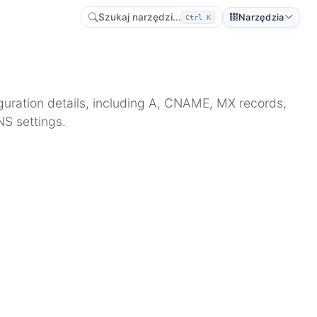
Szukaj narzędzi...
Narzędzia
Ctrl K
guration details, including A, CNAME, MX records,
NS settings.