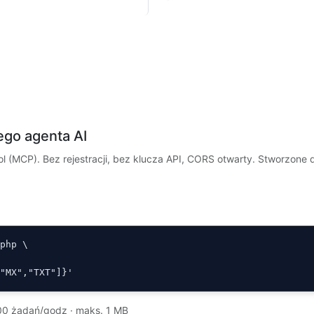
ego agenta AI
 (MCP). Bez rejestracji, bez klucza API, CORS otwarty. Stworzone dl
php \

,"MX","TXT"]}'
00 żądań/godz · maks. 1 MB