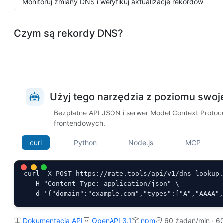
Monitoruj zmiany DNS i weryfikuj aktualizacje rekordów
Czym są rekordy DNS?
Użyj tego narzędzia z poziomu swoj
Bezpłatne API JSON i serwer Model Context Protocol
frontendowych.
curl
Python
Node.js
MCP
curl -X POST https://mate.tools/api/v1/dns-lookup.
  -H "Content-Type: application/json" \

  -d '{"domain":"example.com","types":["A","AAAA"
Dokumentacja API
OpenAPI 3.1
npm
60 żądań/min · 6