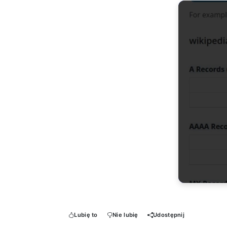
Lubię to
Nie lubię
Udostępnij