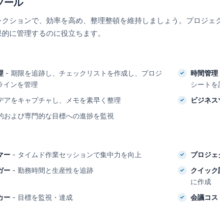
ツール
レクションで、効率を高め、整理整頓を維持しましょう。プロジェ
果的に管理するのに役立ちます。
理
- 期限を追跡し、チェックリストを作成し、プロジ
時間管理
ラインを管理
シートを
イデアをキャプチャし、メモを素早く整理
ビジネス
人的および専門的な目標への進捗を監視
マー
- タイムド作業セッションで集中力を向上
プロジェ
ガー
- 勤務時間と生産性を追跡
クイック
に作成
カー
- 目標を監視・達成
会議コス