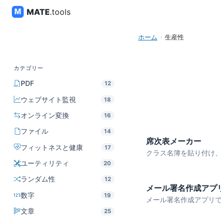
MATE
.tools
ホーム
生産性
カテゴリー
PDF
12
ウェブサイト監視
18
オンライン変換
16
ファイル
14
席次表メーカー
フィットネスと健康
17
クラス名簿を貼り付け、列
ユーティリティ
20
ランダム性
12
メール署名作成アプ
数字
19
メール署名作成アプリで、
文章
25