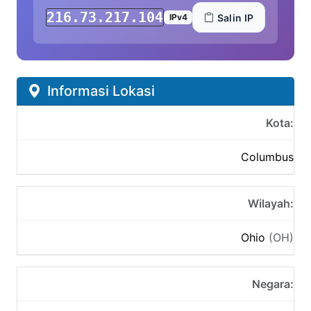
216.73.217.104
Salin IP
IPv4
Informasi Lokasi
Kota:
Columbus
Wilayah:
Ohio
(OH)
Negara: