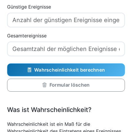
Günstige Ereignisse
Gesamtereignisse
Wahrscheinlichkeit berechnen
Formular löschen
Was ist Wahrscheinlichkeit?
Wahrscheinlichkeit ist ein Maß für die
Wahrscheinlichkeit des Eintretens eines Ereignisses.