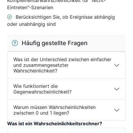
Komplementärwahrscheinlichkeit für "Nicht-
Eintreten"-Szenarien
Berücksichtigen Sie, ob Ereignisse abhängig
oder unabhängig sind
Häufig gestellte Fragen
Was ist der Unterschied zwischen einfacher
und zusammengesetzter
Wahrscheinlichkeit?
Wie funktioniert die
Gegenwahrscheinlichkeit?
Warum müssen Wahrscheinlichkeiten
zwischen 0 und 1 liegen?
Was ist ein Wahrscheinlichkeitsrechner?