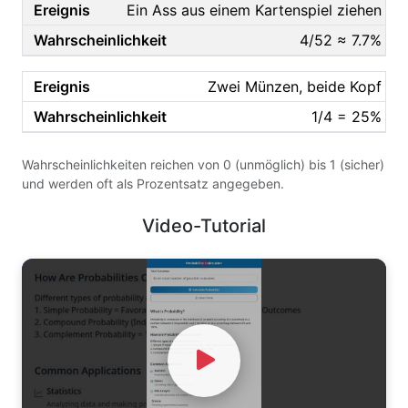
Ein Ass aus einem Kartenspiel ziehen
4/52 ≈ 7.7%
Zwei Münzen, beide Kopf
1/4 = 25%
Wahrscheinlichkeiten reichen von 0 (unmöglich) bis 1 (sicher)
und werden oft als Prozentsatz angegeben.
Video-Tutorial
Watch Video