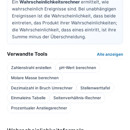
Ein
Wahrscheinlichkeitsrechner
ermittelt, wie
wahrscheinlich Ereignisse sind. Bei unabhängigen
Ereignissen ist die Wahrscheinlichkeit, dass beide
eintreten, das Produkt ihrer Wahrscheinlichkeiten;
die Wahrscheinlichkeit, dass eines eintritt, ist ihre
Summe minus der Überschneidung.
Verwandte Tools
Alle anzeigen
Zahlenstrahl erstellen
pH-Wert berechnen
Molare Masse berechnen
Dezimalzahl in Bruch Umrechner
Stellenwerttafel
Einmaleins Tabelle
Seitenverhältnis-Rechner
Prozentualer Anstiegsrechner