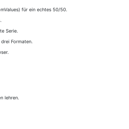
omValues) für ein echtes 50/50.
.
e Serie.
 drei Formaten.
wser.
n lehren.