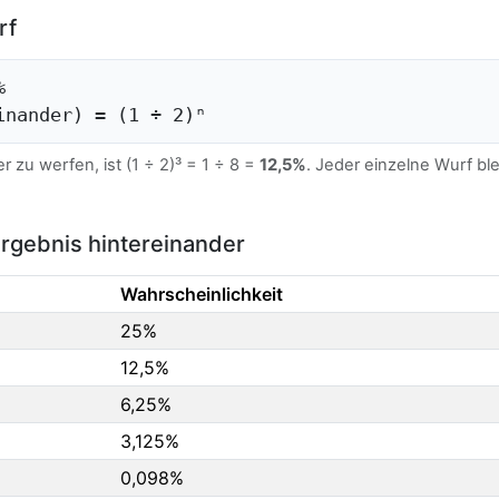
rf
%
inander) = (1 ÷ 2)ⁿ
r zu werfen, ist (1 ÷ 2)³ = 1 ÷ 8 =
12,5%
. Jeder einzelne Wurf bl
Ergebnis hintereinander
Wahrscheinlichkeit
25%
12,5%
6,25%
3,125%
0,098%