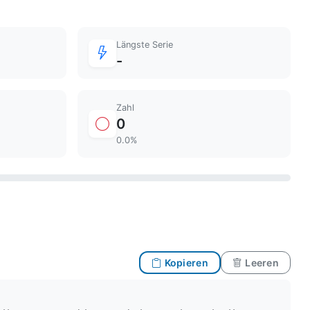
Längste Serie
-
Zahl
0
0.0%
Kopieren
Leeren