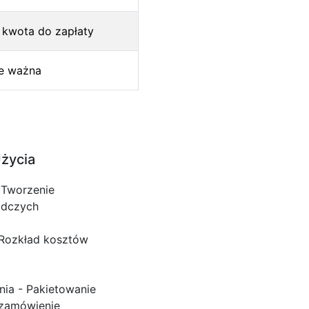
 kwota do zapłaty
e ważna
Użycia
 Tworzenie
adczych
 Rozkład kosztów
a - Pakietowanie
 zamówienie