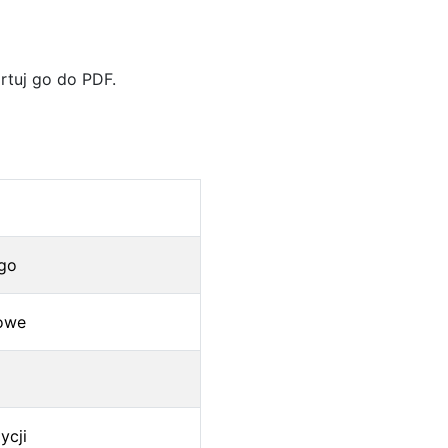
rtuj go do PDF.
ogo
towe
ycji