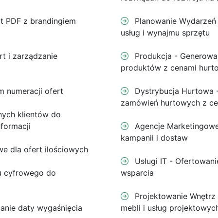
t PDF z brandingiem
Planowanie Wydarzeń 
usług i wynajmu sprzętu
rt i zarządzanie
Produkcja - Generowan
produktów z cenami hurt
 numeracji ofert
Dystrybucja Hurtowa -
zamówień hurtowych z c
nych klientów do
formacji
Agencje Marketingowe 
kampanii i dostaw
 dla ofert ilościowych
Usługi IT - Ofertowani
u cyfrowego do
wsparcia
Projektowanie Wnętrz 
anie daty wygaśnięcia
mebli i usług projektowyc