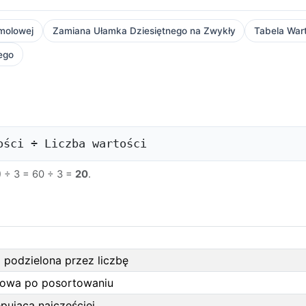
molowej
Zamiana Ułamka Dziesiętnego na Zwykły
Tabela Wart
ego
ości ÷ Liczba wartości
0) ÷ 3 = 60 ÷ 3 =
20
.
 podzielona przez liczbę
kowa po posortowaniu
pująca najczęściej