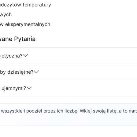
odczytów temperatury
owych
ów eksperymentalnych
wane Pytania
metyczna?
by dziesiętne?
i ujemnymi?
je wszystkie i podziel przez ich liczbę. Wklej swoją listę, a to 