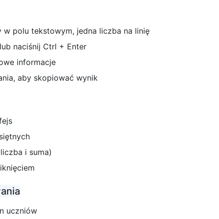
w polu tekstowym, jedna liczba na linię
lub naciśnij Ctrl + Enter
owe informacje
ania, aby skopiować wynik
fejs
siętnych
liczba i suma)
liknięciem
ania
en uczniów